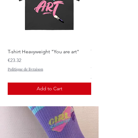
T-shirt Heavyweight "You are art"
T-shirt Heavyweight 
Point of view"
Price
€23.32
Price
€23.32
Politique de livraison
Politique de livraison
Add to Cart