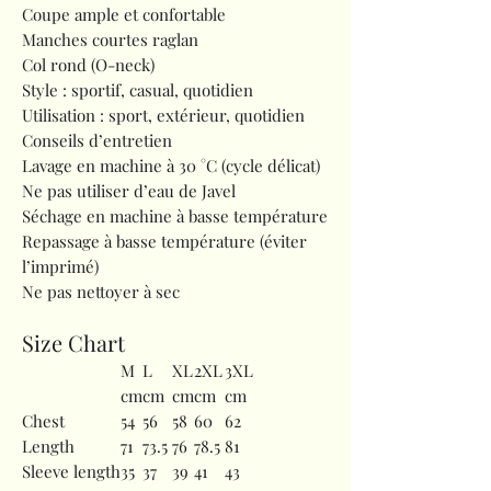
Coupe ample et confortable
Manches courtes raglan
Col rond (O-neck)
Style : sportif, casual, quotidien
Utilisation : sport, extérieur, quotidien
Conseils d’entretien
Lavage en machine à 30 °C (cycle délicat)
Ne pas utiliser d’eau de Javel
Séchage en machine à basse température
Repassage à basse température (éviter
l’imprimé)
Ne pas nettoyer à sec
Size Chart
M
L
XL
2XL
3XL
cm
cm
cm
cm
cm
Chest
54
56
58
60
62
Length
71
73.5
76
78.5
81
Sleeve length
35
37
39
41
43