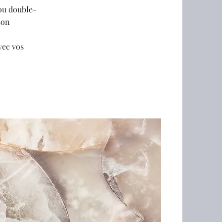
 ou double-
son
vec vos