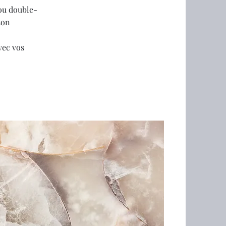
 ou double-
son
vec vos